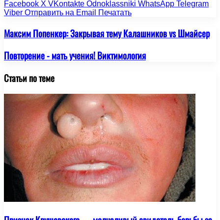
Facebook
X
VKontakte
Odnoklassniki
WhatsApp
Telegram
Viber
Отправить на Email
Печатать
Максим Попенкер: Закрывая тему Калашников vs Шмайсер
Повторение - мать учения! Виктимология
Статьи по теме
Признак Крушевского — молчаливый свидетель борьбы за