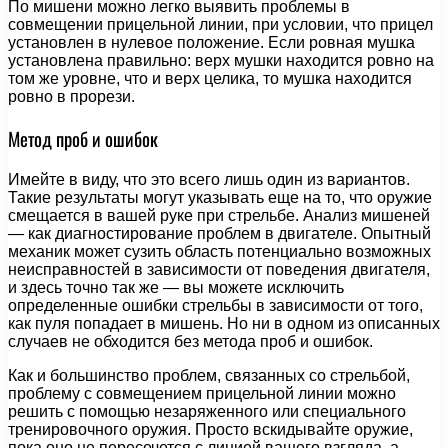
По мишени можно легко выявить проблемы в
совмещении прицельной линии, при условии, что прицел
установлен в нулевое положение. Если ровная мушка
установлена правильно: верх мушки находится ровно на
том же уровне, что и верх целика, то мушка находится
ровно в прорези.
Метод проб и ошибок
Имейте в виду, что это всего лишь один из вариантов.
Такие результаты могут указывать еще на то, что оружие
смещается в вашей руке при стрельбе. Анализ мишеней
— как диагностирование проблем в двигателе. Опытный
механик может сузить область потенциально возможных
неисправностей в зависимости от поведения двигателя,
и здесь точно так же — вы можете исключить
определенные ошибки стрельбы в зависимости от того,
как пуля попадает в мишень. Но ни в одном из описанных
случаев не обходится без метода проб и ошибок.
Как и большинство проблем, связанных со стрельбой,
проблему с совмещением прицельной линии можно
решить с помощью незаряженного или специального
тренировочного оружия. Просто вскидывайте оружие,
пока оно не пересечется с линией вашего взгляда, а