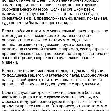
попадают ниже мишени. Это явление очень хорошо
заметно при использовании незаряженного оружия,
оборудованного лазером. Если вы слишком резко
нажимаете на спусковой крючок, точка лазера будет
смещаться вниз и, предположительно, влево, показывая,
куда полетели бы настоящие снаряды.
Если проблема в том, что указательный палец стрелка не
может двигаться независимо от остальной кисти,
определить это сложнее, потому что тогда точка
попадания зависит от движения руки стрелка при
нажатии на спусковой крючок. Например, если у стрелка-
правши большой палец поворачивается при выстреле по
часовой стрелке, скорее всего пуля ляжет правее
мишени.
Если ваше оружие идеально подходит для вашей руки,
то подушечка вашего указательного пальца удобно ляжет
на спусковой крючок, при этом ваша хватка останется
правильной — дуло на одном уровне с предплечьем.
Если на спусковой крючок ложится слишком большая
часть пальца, то в итоге крючок «ухватывается», и у
стрелка с ведущей правой рукой выстрелы из-за этого
придутся правее мишени. Это происходит из-за того, что
сустав изгибается рефлекторно, и из-за этого рука вместе