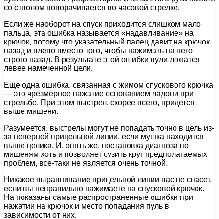
со стволом поворачивается по часовой стрелке.
Если же наоборот на спуск приходится слишком мало
пальца, эта ошибка называется «надавливание» на
крючок, потому что указательный палец давит на крючок
назад и влево вместо того, чтобы нажимать на него
строго назад. В результате этой ошибки пули ложатся
левее намеченной цели.
Еще одна ошибка, связанная с жимом спускового крючка
— это чрезмерное нажатие основанием ладони при
стрельбе. При этом выстрел, скорее всего, придется
выше мишени.
Разумеется, выстрелы могут не попадать точно в цель из-
за неверной прицельной линии, если мушка находится
выше целика. И, опять же, постановка диагноза по
мишеням хоть и позволяет сузить круг предполагаемых
проблем, все-таки не является очень точной.
Никакое выравнивание прицельной линии вас не спасет,
если вы неправильно нажимаете на спусковой крючок.
На показаны самые распространенные ошибки при
нажатии на крючок и место попадания пуль в
зависимости от них.