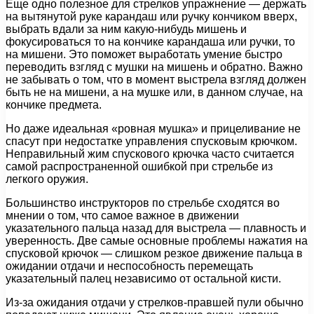
Еще одно полезное для стрелков упражнение — держать
на вытянутой руке карандаш или ручку кончиком вверх,
выбрать вдали за ним какую-нибудь мишень и
фокусироваться то на кончике карандаша или ручки, то
на мишени. Это поможет выработать умение быстро
переводить взгляд с мушки на мишень и обратно. Важно
не забывать о том, что в момент выстрела взгляд должен
быть не на мишени, а на мушке или, в данном случае, на
кончике предмета.
Но даже идеальная «ровная мушка» и прицеливание не
спасут при недостатке управления спусковым крючком.
Неправильный жим спускового крючка часто считается
самой распространенной ошибкой при стрельбе из
легкого оружия.
Большинство инструкторов по стрельбе сходятся во
мнении о том, что самое важное в движении
указательного пальца назад для выстрела — плавность и
уверенность. Две самые основные проблемы нажатия на
спусковой крючок — слишком резкое движение пальца в
ожидании отдачи и неспособность перемещать
указательный палец независимо от остальной кисти.
Из-за ожидания отдачи у стрелков-правшей пули обычно