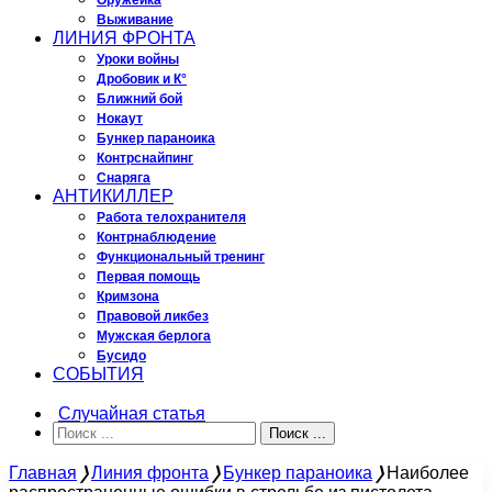
Оружейка
Выживание
ЛИНИЯ ФРОНТА
Уроки войны
Дробовик и К°
Ближний бой
Нокаут
Бункер параноика
Контрснайпинг
Снаряга
АНТИКИЛЛЕР
Работа телохранителя
Контрнаблюдение
Функциональный тренинг
Первая помощь
Кримзона
Правовой ликбез
Мужская берлога
Бусидо
СОБЫТИЯ
Случайная статья
Поиск ...
Главная
❭
Линия фронта
❭
Бункер параноика
❭
Наиболее