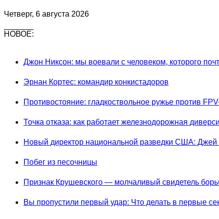
Четверг, 6 августа 2026
НОВОЕ:
Джон Никсон: мы воевали с человеком, которого поч
Эрнан Кортес: командир конкистадоров
Противостояние: гладкоствольное ружье против FPV
Точка отказа: как работает железнодорожная диверс
Новый директор национальной разведки США: Джей
Побег из песочницы
Признак Крушевского — молчаливый свидетель борьб
Вы пропустили первый удар: Что делать в первые с