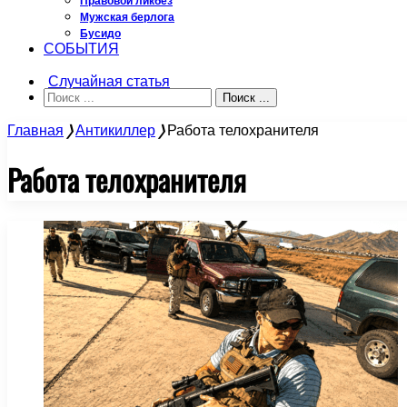
Правовой ликбез
Мужская берлога
Бусидо
СОБЫТИЯ
Случайная статья
Поиск ...
Главная
❭
Антикиллер
❭
Работа телохранителя
Работа телохранителя