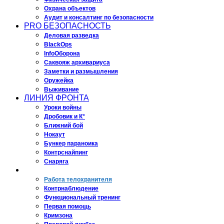
Охрана объектов
Аудит и консалтинг по безопасности
PRO БЕЗОПАСНОСТЬ
Деловая разведка
BlackOps
InfoОборона
Саквояж архивариуса
Заметки и размышления
Оружейка
Выживание
ЛИНИЯ ФРОНТА
Уроки войны
Дробовик и К°
Ближний бой
Нокаут
Бункер параноика
Контрснайпинг
Снаряга
АНТИКИЛЛЕР
Работа телохранителя
Контрнаблюдение
Функциональный тренинг
Первая помощь
Кримзона