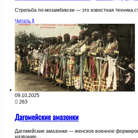
Стрельба по-мозамбикски — это известная техника с
Читать ⟫
09.10.2025
263
Дагомейские амазонки
Дагомейские амазонки — женское военное формиров
название…