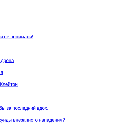
ти не понимали!
-дрона
ия
 Клейтон
ы за последний вдох.
екунды внезапного нападения?