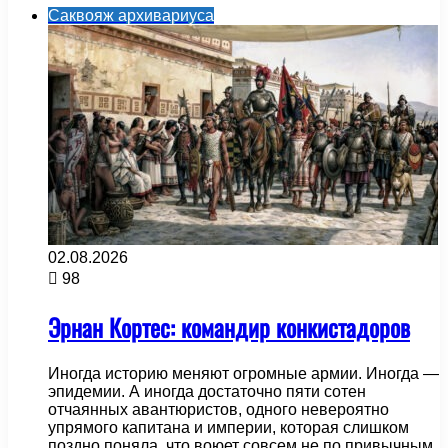
Саквояж архивариуса
02.08.2026
98
Эрнан Кортес: командир конкистадоров
Иногда историю меняют огромные армии. Иногда —
эпидемии. А иногда достаточно пяти сотен
отчаянных авантюристов, одного невероятно
упрямого капитана и империи, которая слишком
поздно поняла, что воюет совсем не по привычным