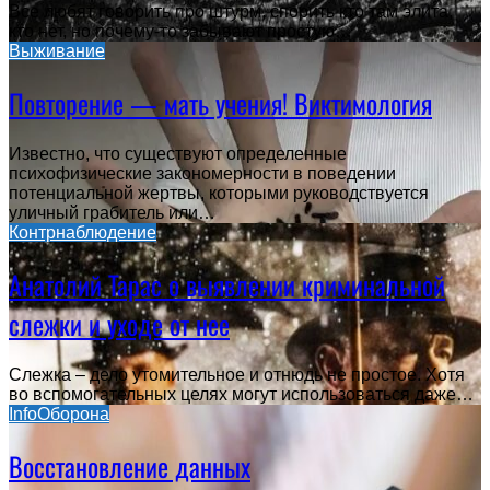
Все любят говорить про штурм, спорить кто там элита,
кто нет, но почему-то забывают простую…
Выживание
Повторение — мать учения! Виктимология
Известно, что существуют определенные
психофизические закономерности в поведении
потенциальной жертвы, которыми руководствуется
уличный грабитель или…
Контрнаблюдение
Анатолий Тарас о выявлении криминальной
слежки и уходе от нее
Слежка – дело утомительное и отнюдь не простое. Хотя
во вспомогательных целях могут использоваться даже…
InfoОборона
Восстановление данных