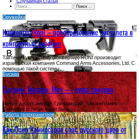
Случайная статья
Поиск ...
Оружейка
Конвертер Roni – преобразование пистолета в
компактный карабин
Тактическую систему (конвертер) RONI производит
израильская компания Command Arms Accessories, Ltd. С
помощью такой системы…
Бусидо
Судзуки Тантаро: Меч — душа самурая
Меч — душа самурая. Где самурай, там и его меч,
Самурай, если он хочет быть…
Работа телохранителя
Как Осип Комиссаров спас русского царя от