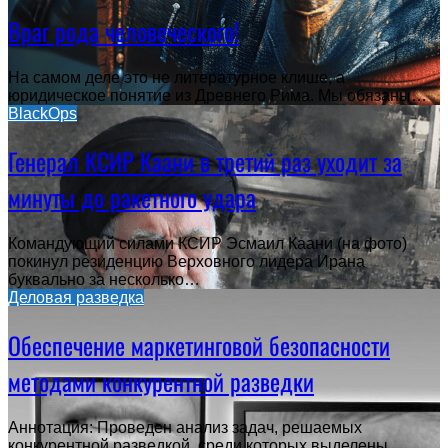
Враг рода человеческого!
На самом деле это не литературное клише, а
юридическое понятие из Древнего Рима. Мы обязаны…
BlackOps
Генерал КСИР Каани в третий раз уходит за
минуты до ракетного удара
Командующий силами КСИР Эсмаил Каани (на фото)
покинул резиденцию Верховного лидера Ирана
буквально за несколько…
Деловая разведка
Обеспечение маркетинговой безопасности
методами конкурентной разведки
Аннотация: Проведен анализ задач, решаемых
конкурентной разведкой, среди которых выделены