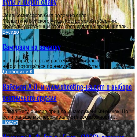
пули и обрёл славу
Осип Комиссаров был родом из села
Молвитино Буйского уезда Костромской губернии.
Поскольку уроженцы этого села издавна промышляли…
Бусидо
Самураям на заметку
«…Говорят, что если рассечь лицо вдоль, помочиться на
него и потоптаться по нему ногами, обутыми…
Дробовик и К°
Вайсман А.Л. и www.shooting-ua.com о выборе
охотничьего оружия
Слава Богу, обилие пришло и на оружейный рынок. Но
если раньше мы переживали от невозможности…
Нокаут
Из книги А. Ф. Гетье «Бокс» (1936): позиция