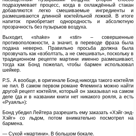
подразумевает процесс, когда в охлаждённый стакан
добавляются легко смешиваемые ингредиенты и
размешиваются длинной коктейльной ложкой. В итоге
напиток приобретает однородность и абсолютную
прозрачность без пузырьков воздуха.
Выходит, «shake» и «stir» – совершенные
противоположности, а значит, в переводе фраза была
подана неверно. Правильно просьба должна была
прозвучать как «взболтать, а не смешивать», поскольку в
традиционном рецепте мартини именно размешивают,
тогда как Бонд пожелал, чтобы бармен использовал
шейкер.
P.S. А вообще, в оригинале Бонд никогда такого коктейля
не пил. В самом первом романе Флеминга можно найти
другой рецепт коктейля, который он заказывал на самом
деле (да и в названии книги нет никакого рояля, а есть
«Руаяль»):
Бонд убедил Лейтера разрешить ему заказать «Хэйг-энд-
Хэйг» со льдом, потом внимательно посмотрел на
бармена.
— Сухой «мартини». В большом бокале.