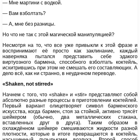
— Мне мартини с водкой.
— Вам взболтать?
— А, мне без разницы.
Но что не так с этой магической манипуляцией?
Несмотря на то, что все уже привыкли к этой фразе и
воспринимают её просто как заклинание, каждый
наверняка пытался представить себе эдакого
виртуозного бармена, способного взболтать коктейль,
исхитрившись при этом не смешать его составляющих. А
дело всё, как ни странно, в неудачном переводе.
«Shaken, not stirred»
Начнем с того, что «shake» и «stir» представляют собой
абсолютно разные процессы в приготовлении коктейлей.
Первый вариант олицетворяет символ барменского
искусства, когда бармен, стоя за стойкой, активно трясёт
шейкером (обычно, два металлических стакана,
вставленных друг в друга). Таким образом в
охлаждённом шейкере смешиваются жидкости разной
плотности, которые в итоге превращаются в коктейль,
насыщенный пузырьками воздуха. Второй способ