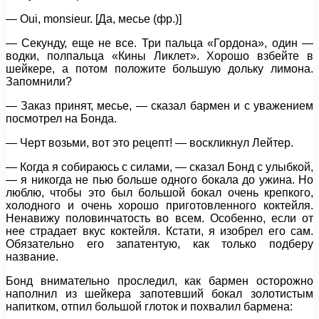
— Oui, monsieur. [Да, месье (фр.)]
— Секунду, еще не все. Три пальца «Гордона», один —
водки, полпальца «Кины Ликлет». Хорошо взбейте в
шейкере, а потом положите большую дольку лимона.
Запомнили?
— Заказ принят, месье, — сказал бармен и с уважением
посмотрел на Бонда.
— Черт возьми, вот это рецепт! — воскликнул Лейтер.
— Когда я собираюсь с силами, — сказал Бонд с улыбкой,
— я никогда не пью больше одного бокала до ужина. Но
люблю, чтобы это был большой бокал очень крепкого,
холодного и очень хорошо приготовленного коктейля.
Ненавижу половинчатость во всем. Особенно, если от
нее страдает вкус коктейля. Кстати, я изобрел его сам.
Обязательно его запатентую, как только подберу
название.
Бонд внимательно проследил, как бармен осторожно
наполнил из шейкера запотевший бокал золотистым
напитком, отпил большой глоток и похвалил бармена: