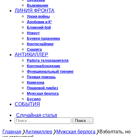
Оружейка
Выживание
ЛИНИЯ ФРОНТА
Уроки войны
Дробовик и К°
Ближний бой
Нокаут
Бункер параноика
Контрснайпинг
Снаряга
АНТИКИЛЛЕР
Работа телохранителя
Контрнаблюдение
Функциональный тренинг
Первая помощь
Кримзона
Правовой ликбез
Мужская берлога
Бусидо
СОБЫТИЯ
Случайная статья
Поиск ...
Главная
❭
Антикиллер
❭
Мужская берлога
❭
Взболтать, но