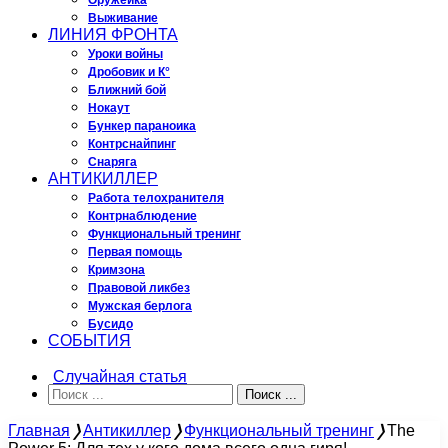
Оружейка
Выживание
ЛИНИЯ ФРОНТА
Уроки войны
Дробовик и К°
Ближний бой
Нокаут
Бункер параноика
Контрснайпинг
Снаряга
АНТИКИЛЛЕР
Работа телохранителя
Контрнаблюдение
Функциональный тренинг
Первая помощь
Кримзона
Правовой ликбез
Мужская берлога
Бусидо
СОБЫТИЯ
Случайная статья
Поиск ...
Главная
❭
Антикиллер
❭
Функциональный тренинг
❭
The