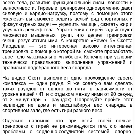
всего тела, развития функциональной силы, ловкости и
выносливости. Гиревые тренировки одновременно дают
силовую и кардио-нагрузку, поэтому с помощью этого
«железа» вы сможете решить целый ряд спортивных и
физкультурных задач — укрепить мышцы, сжигать жир и
улучшать рельеф тела. Упражнения с гирей задействуют
множество мышечных групп, что делает тренировки
очень результативными. А конкретно «Power 5» Скотта
Ларделла — это интересная высоко интенсивная
тренировка, с помощью которой вы сможете проработать
свое тело максимально «глубоко». Конечно при условии
технически правильного выполнения упражнений и
правильно подобранного веса снаряда.
На видео Скотт выполняет одно прохождение своего
комплекса — один раунд. Я же советую вам сделать
таких раундов от одного до пяти, в зависимости от
уровня вашей ФП, и с отдыхом между ними от 90 секунд
от 2 минут (при 5 раундах). Попробуйте пройти этот
челлендж не дома и масштабируя вес снаряда, в
спортивном зале, где есть гири разного веса.
Отдельно напомню, что при всей своей пользе,
тренировки с гирей не рекомендуются тем, кто имеет
проблемы с сердечно-сосудистой системой, опорно-