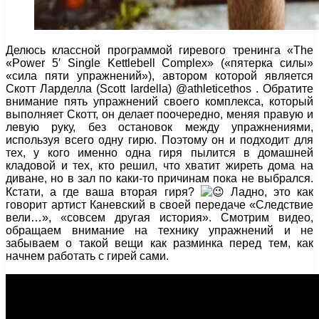
Делюсь классной программой гиревого тренинга «The
«Power 5′ Single Kettlebell Complex» («пятерка силы»
«сила пяти упражнений»), автором которой является
Скотт Ларделла (Scott Iardella) @
athleticethos . Обратите
внимание пять упражнений своего комплекса, который
выполняет Скотт, он делает
поочередно, меняя правую и
левую руку, без остановок между упражнениями,
используя всего одну гирю. Поэтому он и подходит для
тех, у кого именно одна гиря пылится в домашней
кладовой и тех, кто решил, что хватит жиреть дома на
диване, но в зал по каки-то причинам пока не выбрался.
Кстати, а где ваша вторая гиря?
Ладно, это как
говорит артист Каневский в своей передаче «Следствие
вели…», «совсем другая история». Смотрим видео,
обращаем внимание на технику упражнений и не
забываем о такой вещи как разминка перед тем, как
начнем работать с гирей сами.