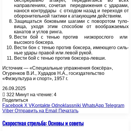
беспрерывно атакует, передвигаясь во всех
направлениях, сочетая передвижения с ударами,
нанося контрудары с отходом назад и переходя от
оборонительной тактики к атакующим действиям.
Защищаться боковыми шагами с поворотом туло­
вища, уходя этим способом от воображаемых
канатов и углов ринга.
Вести бой с тенью против низкорослого или
высокого боксера.
Вести бон с тенью против боксера, имеющего силь­
ные удары правой или левой рукой.
Вести бой с тенью против боксера-левши.
Источник — «Специальные упражнения боксёра»,
Огуренков В.И., Худадов Н.А., госиздательство
«Физкультура и спорт», 1957 г.
26.09.2025
322
Минут на чтение: 4
Поделиться
Facebook
X
VKontakte
Odnoklassniki
WhatsApp
Telegram
Viber
Отправить на Email
Печатать
Скоростная стрельба: Основы и советы