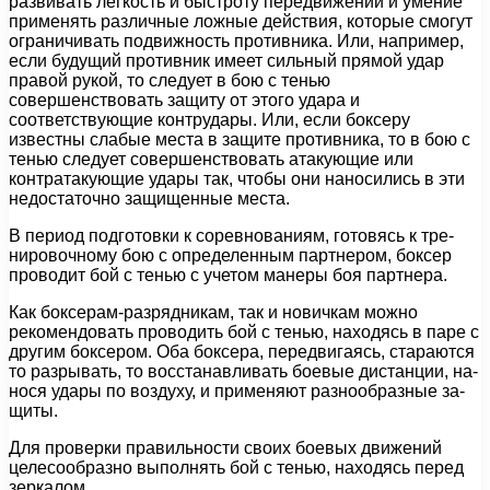
развивать легкость и быстроту передвижений и умение
применять различные ложные действия, которые смогут
ограничивать подвижность противника. Или, например,
если будущий противник имеет сильный прямой удар
пра­вой рукой, то следует в бою с тенью
совершенствовать за­щиту от этого удара и
соответствующие контрудары. Или, если боксеру
известны слабые места в защите противни­ка, то в бою с
тенью следует совершенствовать атакующие или
контратакующие удары так, чтобы они наносились в эти
недостаточно защищенные места.
В период подготовки к соревнованиям, готовясь к тре­
нировочному бою с определенным партнером, боксер
про­водит бой с тенью с учетом манеры боя партнера.
Как боксерам-разрядникам, так и новичкам можно
рекомендовать проводить бой с тенью, находясь в паре с
другим боксером. Оба боксера, передвигаясь, стараются
то разрывать, то восстанавливать боевые дистанции, на­
нося удары по воздуху, и применяют разнообразные за­
щиты.
Для проверки правильности своих боевых движений
целесообразно выполнять бой с тенью, находясь перед
зеркалом.