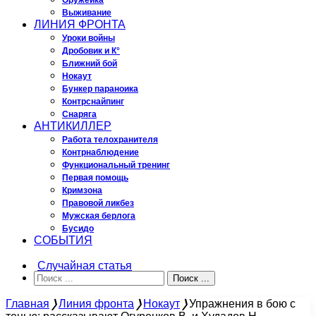
Оружейка
Выживание
ЛИНИЯ ФРОНТА
Уроки войны
Дробовик и К°
Ближний бой
Нокаут
Бункер параноика
Контрснайпинг
Снаряга
АНТИКИЛЛЕР
Работа телохранителя
Контрнаблюдение
Функциональный тренинг
Первая помощь
Кримзона
Правовой ликбез
Мужская берлога
Бусидо
СОБЫТИЯ
Случайная статья
Поиск ...
Главная
❭
Линия фронта
❭
Нокаут
❭
Упражнения в бою с