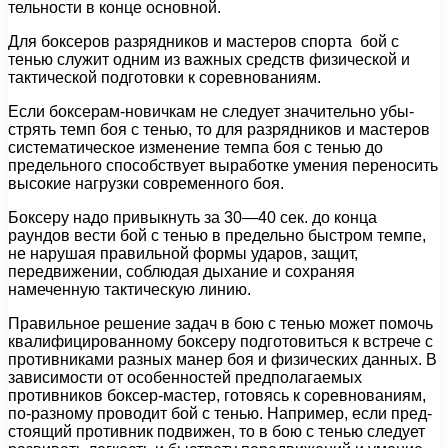
тельности в конце основной.
Для боксеров разрядников и мастеров спорта бой с
тенью служит одним из важных средств физической и
тактической подготовки к соревнованиям.
Если боксерам-новичкам не следует значительно убы­
стрять темп боя с тенью, то для разрядников и мастеров
систематическое изменение темпа боя с тенью до
предель­ного способствует выработке умения переносить
высокие нагрузки современного боя.
Боксеру надо привыкнуть за 30—40 сек. до конца
раундов вести бой с тенью в предельно быстром темпе,
не нарушая правильной формы ударов, защит,
передвиже­нии, соблюдая дыхание и сохраняя
намеченную такти­ческую линию.
Правильное решение задач в бою с тенью может по­мочь
квалифицированному боксеру подготовиться к встре­че с
противниками разных манер боя и физических дан­ных. В
зависимости от особенностей предполагаемых
противников боксер-мастер, готовясь к соревнованиям,
по-разному проводит бой с тенью. Например, если пред­
стоящий противник подвижен, то в бою с тенью следует