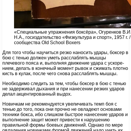
«Специальные упражнения боксёра», Огуренков В.И.
Н.А., госиздательство «Физкультура и спорт», 1957 г. 
сообщества Old School Boxers
Для того чтобы научиться резко наносить удары, бок­сер в
бою с тенью должен уметь расслаблять мышцы
плечевого пояса и, выполняя движение удара с ускоре­
нием, делать в конечный момент рывок и сжимать плот­но
кисть в кулак, после чего снова расслаблять мышцы.
Необходимо следить за тем, чтобы боксер в бою с тенью
не задерживал дыхания и при нанесении резких ударов
делал акцентированный выдох.
Новичкам не рекомендуется увеличивать темп боя с
тенью до того, пока они прочно не овладеют основами
техники бокса, ибо слишком быстрое нанесение ударов и
выполнение защит может привести к нарушению
правильной формы боевых движений. Однако по мере
овладения новичками формой движений надо учить их