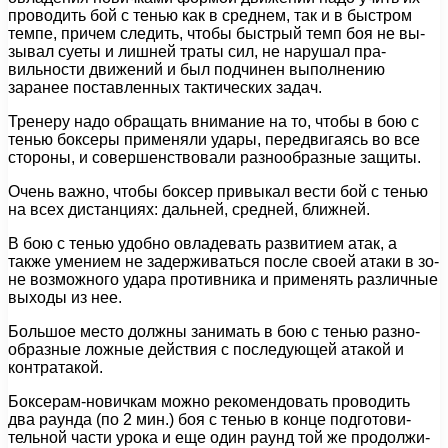
проводить бой с тенью как в среднем, так и в быстром
темпе, причем следить, чтобы быстрый темп боя не вы­
зывал суеты и лишней траты сил, не нарушал пра­
вильности движений и был подчинен выполнению
заранее поставленных тактических задач.
Тренеру надо обращать внимание на то, чтобы в бою с
тенью боксеры применяли удары, передвигаясь во все
сто­роны, и совершенствовали разнообразные защиты.
Очень важно, чтобы боксер привыкал вести бой с тенью
на всех дистанциях: дальней, средней, ближней.
В бою с тенью удобно овладевать развитием атак, а
также умением не задерживаться после своей атаки в зо­
не возможного удара противника и применять различные
выходы из нее.
Большое место должны занимать в бою с тенью разно­
образные ложные действия с последующей атакой и
контратакой.
Боксерам-новичкам можно рекомендовать проводить
два раунда (по 2 мин.) боя с тенью в конце подготови­
тельной части урока и еще один раунд той же продолжи­