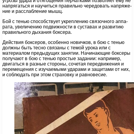
угрозы удара и отягощения перчатками позволяет ему не
напрягаться и научиться правильно чередовать напряже­
ние и расслабление мышц.
Бой с тенью способствует укреплению связочного аппа­
рата, увеличению подвижности в суставах и развитию
правильного дыхания боксера.
Действия боксеров, особенно новичков, в бою с тенью
должны быть тесно связаны с темой урока или с
материа­лом предыдущих занятии. Начинающие боксеры
получа­ют в бою с тенью простые задании: например,
двигаться в разные стороны, сочетая передвижения и
перемещения с изучаемыми ударами и защитами от них,
и соблюдать при этом страховку и равновесие.