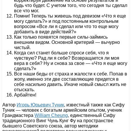
корректируй движение на основе результатов и
будь что будет. С учетом того, что сегодня ты сделал
все что мог.
Помни! Теперь ты живешь под девизом «Что я еще
могу сделать?» и под постоянным контрольным
вопросом «Все ли я сделал или что то еще могу
добавить в виде действий?»
Как только появятся первые силы-займись
внешним видом. Основной критерий — вычурно
чистый.
Когда сил станет больше спроси себя, что я
чувствую? Рад ли я себе? Возвращается ли моя
вера в себя? Ну и снова за свое — «Что я еще могу
сделать?»
Все наши беды от страха и жалости к себе. Попав в
жопу, именно эти две составляющие придется в
себе насильно давить. Иначе новый смысл жить не
отыскать.
Арбайтен!
Автор
Игорь Юрьевич Туник
, известный также как Сифу
Туник — человек с богатым армейским опытом, ученик
Грандмастера
William Cheung
, единственный Сифу
традиционного Винг Чунь Кунг Фу на пространстве
бывшего Советского союза, автор методики