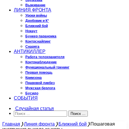
Оружейка
Выживание
ЛИНИЯ ФРОНТА
Уроки войны
Дробовик и К°
Ближний бой
Нокаут
Бункер параноика
Контрснайпинг
Снаряга
АНТИКИЛЛЕР
Работа телохранителя
Контрнаблюдение
Функциональный тренинг
Первая помощь
Кримзона
Правовой ликбез
Мужская берлога
Бусидо
СОБЫТИЯ
Случайная статья
Поиск ...
Главная
❭
Линия фронта
❭
Ближний бой
❭
Пошаговая