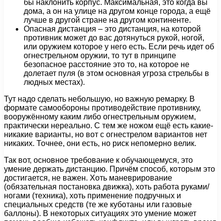
бы наклонить корпус. Максимальная, это когда вы
дома, а он на улице на другом конце города, а ещё
лучше в другой стране на другом континенте.
Опасная дистанция – это дистанция, на которой
противник может до вас дотянуться рукой, ногой,
или оружием которое у него есть. Если речь идет об
огнестрельном оружии, то тут в принципе
безопасное расстояние это то, на которое не
долетает пуля (в этом основная угроза стрельбы в
людных местах).
Тут надо сделать небольшую, но важную ремарку. В
формате самообороны противодействие противнику,
вооружённому каким либо огнестрельным оружием,
практически нереально. С тем же ножом ещё есть какие-
никакие варианты, но вот с огнестрелом вариантов нет
никаких. Точнее, они есть, но риск непомерно велик.
Так вот, основное требование к обучающемуся, это
умение держать дистанцию. Причём способ, которым это
достигается, не важен. Хоть маневрирование
(обязательная постановка движка), хоть работа руками/
ногами (техника), хоть применение подручных и
специальных средств (те же куботаны или газовые
баллоны). В некоторых ситуациях это умение может