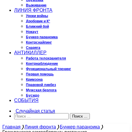
Оружейка
Выживание
ЛИНИЯ ФРОНТА
Уроки войны
Дробовик и К°
Ближний бой
Нокаут
Бункер параноика
Контрснайпинг
Снаряга
АНТИКИЛЛЕР
Работа телохранителя
Контрнаблюдение
Функциональный тренинг
Первая помощь
Кримзона
Правовой ликбез
Мужская берлога
Бусидо
СОБЫТИЯ
Случайная статья
Поиск ...
Главная
❭
Линия фронта
❭
Бункер параноика
❭