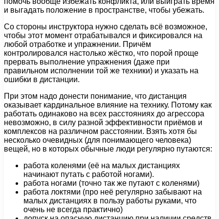
помочь вообще избежать конфликта, или выиграть время
и выгадать положение в пространстве, чтобы убежать.
Со стороны инструктора нужно сделать всё возможное,
чтобы этот момент отрабатывался и фиксировался на
любой отработке и упражнении. Причём
контролировался настолько жёстко, что порой проще
прервать выполнение упражнения (даже при
правильном исполнении той же техники) и указать на
ошибки в дистанции.
При этом надо донести понимание, что дистанция
оказывает кардинальное влияние на технику. Потому как
работать одинаково на всех расстояниях до агрессора
невозможно, в силу разной эффективности приёмов и
комплексов на различном расстоянии. Взять хотя бы
несколько очевидных (для понимающего человека)
вещей, но в которых обычные люди регулярно путаются:
работа коленями (её на малых дистанциях
начинают путать с работой ногами).
работа ногами (точно так же путают с коленями)
работа локтями (про неё регулярно забывают на
малых дистанциях в пользу работы руками, что
очень не всегда практично)
допуск на опасную дистанцию при наличии средств