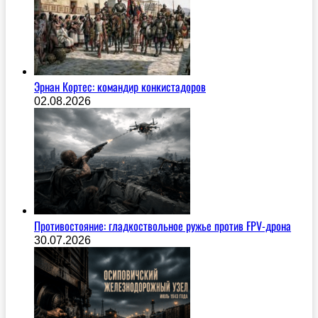
Эрнан Кортес: командир конкистадоров
02.08.2026
Противостояние: гладкоствольное ружье против FPV-дрона
30.07.2026