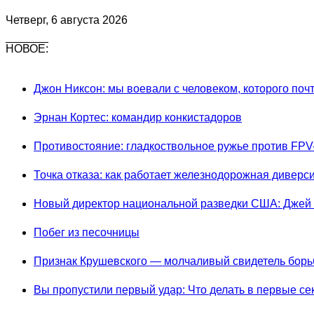
Четверг, 6 августа 2026
НОВОЕ:
Джон Никсон: мы воевали с человеком, которого поч
Эрнан Кортес: командир конкистадоров
Противостояние: гладкоствольное ружье против FPV
Точка отказа: как работает железнодорожная диверс
Новый директор национальной разведки США: Джей
Побег из песочницы
Признак Крушевского — молчаливый свидетель борьб
Вы пропустили первый удар: Что делать в первые с