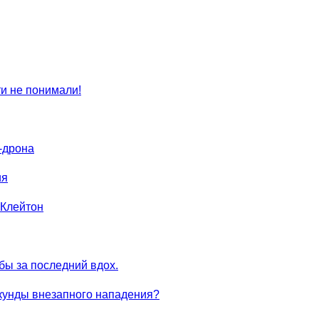
ти не понимали!
-дрона
ия
 Клейтон
ы за последний вдох.
екунды внезапного нападения?