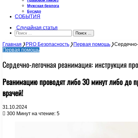
Правовой ликбез
Мужская берлога
Бусидо
СОБЫТИЯ
Случайная статья
Поиск ...
Главная
❭
PRO Безопасность
❭
Первая помощь
❭
Сердечно-
Первая помощь
Сердечно-легочная реанимация: инструкция пр
Реанимацию проводят либо 30 минут либо до пр
врачей!
31.10.2024
300
Минут на чтение: 5