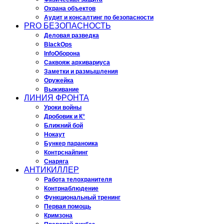
Охрана объектов
Аудит и консалтинг по безопасности
PRO БЕЗОПАСНОСТЬ
Деловая разведка
BlackOps
InfoОборона
Саквояж архивариуса
Заметки и размышления
Оружейка
Выживание
ЛИНИЯ ФРОНТА
Уроки войны
Дробовик и К°
Ближний бой
Нокаут
Бункер параноика
Контрснайпинг
Снаряга
АНТИКИЛЛЕР
Работа телохранителя
Контрнаблюдение
Функциональный тренинг
Первая помощь
Кримзона