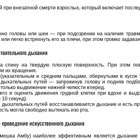
 при внезапной смерти взрослых, который включает послед
нно головы или шеи — при подозрении на наличие трав
ли легко встряхнуть его за плечи, при этом громко задава
стоятельного дыхания
 спину на твердую плоскую поверхность. При этом пов
ли их вращения.
(указательным и средним пальцами, обернутыми в кусок 
х дыхательных путей — запрокинув голову и подняв подб
 только выдвижение нижней челюсти вперед.
шего и оценить движения грудной клетки при вдохе и вы
10 секунд).
 дыхательных путей восстанавливается дыхание и есть п
ость могла свободно вытекать изо рта.
— проведение искусственного дыхания
 мешка Амбу) наиболее эффективным является дыхание «