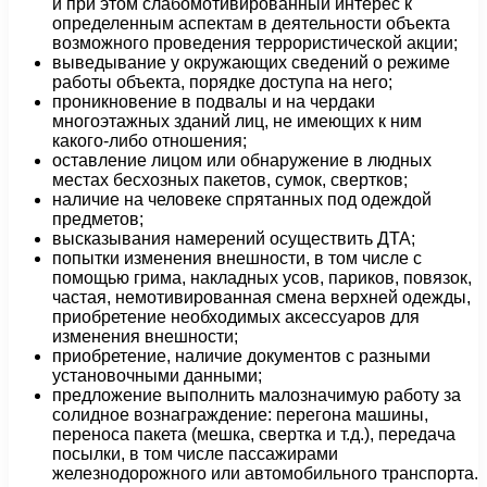
и при этом слабомотивированный интерес к
определенным аспектам в деятельности объекта
возможного проведения террористической акции;
выведывание у окружающих сведений о режиме
работы объекта, порядке доступа на него;
проникновение в подвалы и на чердаки
многоэтажных зданий лиц, не имеющих к ним
какого-либо отношения;
оставление лицом или обнаружение в людных
местах бесхозных пакетов, сумок, свертков;
наличие на человеке спрятанных под одеждой
предметов;
высказывания намерений осуществить ДТА;
попытки изменения внешности, в том числе с
помощью грима, накладных усов, париков, повязок,
частая, немотивированная смена верхней одежды,
приобретение необходимых аксессуаров для
изменения внешности;
приобретение, наличие документов с разными
установочными данными;
предложение выполнить малозначимую работу за
солидное вознаграждение: перегона машины,
переноса пакета (мешка, свертка и т.д.), передача
посылки, в том числе пассажирами
железнодорожного или автомобильного транспорта.