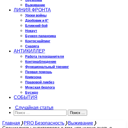
Оружейка
Выживание
ЛИНИЯ ФРОНТА
Уроки войны
Дробовик и К°
Ближний бой
Нокаут
Бункер параноика
Контрснайпинг
Снаряга
АНТИКИЛЛЕР
Работа телохранителя
Контрнаблюдение
Функциональный тренинг
Первая помощь
Кримзона
Правовой ликбез
Мужская берлога
Бусидо
СОБЫТИЯ
Случайная статья
Поиск ...
Главная
❭
PRO Безопасность
❭
Выживание
❭