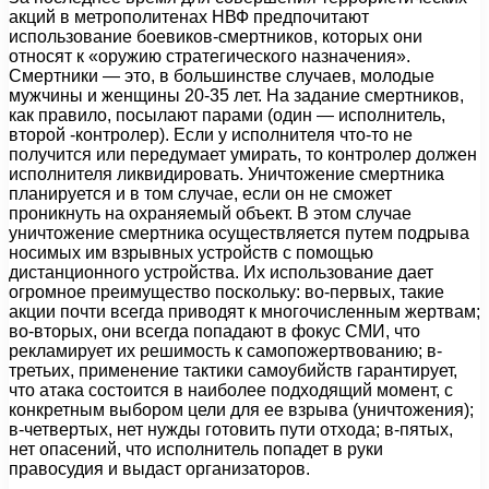
акций в метрополитенах НВФ предпочитают
использование боевиков-смертников, которых они
относят к «оружию стратегического назначения».
Смертники — это, в большинстве случаев, молодые
мужчины и женщины 20-35 лет. На задание смертников,
как правило, посылают парами (один — исполнитель,
второй -контролер). Если у исполнителя что-то не
получится или передумает умирать, то контролер должен
исполнителя ликвидировать. Уничтожение смертника
планируется и в том случае, если он не сможет
проникнуть на охраняемый объект. В этом случае
уничтожение смертника осуществляется путем подрыва
носимых им взрывных устройств с помощью
дистанционного устройства. Их использование дает
огромное преимущество поскольку: во-первых, такие
акции почти всегда приводят к многочисленным жертвам;
во-вторых, они всегда попадают в фокус СМИ, что
рекламирует их решимость к самопожертвованию; в-
третьих, применение тактики самоубийств гарантирует,
что атака состоится в наиболее подходящий момент, с
конкретным выбором цели для ее взрыва (уничтожения);
в-четвертых, нет нужды готовить пути отхода; в-пятых,
нет опасений, что исполнитель попадет в руки
правосудия и выдаст организаторов.