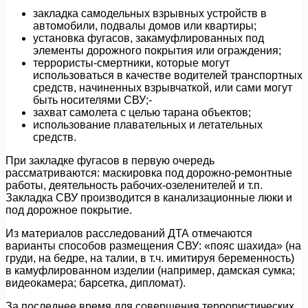
закладка самодельных взрывных устройств в
автомобили, подвалы домов или квартиры;
установка фугасов, закамуфлированных под
элементы дорожного покрытия или ограждения;
террористы-смертники, которые могут
использоваться в качестве водителей транспортных
средств, начиненных взрывчаткой, или сами могут
быть носителями СВУ;-
захват самолета с целью тарана объектов;
использование плавательных и летательных
средств.
При закладке фугасов в первую очередь
рассматриваются: маскировка под дорожно-ремонтные
работы, деятельность рабочих-озеленителей и т.п.
Закладка СВУ производится в канализационные люки и
под дорожное покрытие.
Из материалов расследований ДТА отмечаются
варианты способов размещения СВУ: «пояс шахида» (на
груди, на бедре, на талии, в т.ч. имитируя беременность)
в камуфлированном изделии (например, дамская сумка;
видеокамера; барсетка, дипломат).
За последнее время для совершения террористических