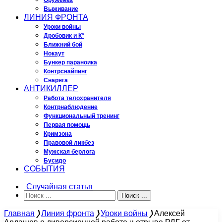
Оружейка
Выживание
ЛИНИЯ ФРОНТА
Уроки войны
Дробовик и К°
Ближний бой
Нокаут
Бункер параноика
Контрснайпинг
Снаряга
АНТИКИЛЛЕР
Работа телохранителя
Контрнаблюдение
Функциональный тренинг
Первая помощь
Кримзона
Правовой ликбез
Мужская берлога
Бусидо
СОБЫТИЯ
Случайная статья
Поиск ...
Главная
❭
Линия фронта
❭
Уроки войны
❭
Алексей