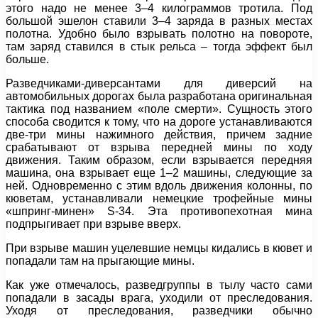
этого надо не менее 3–4 килограммов тротила. Под
большой эшелон ставили 3–4 заряда в разных местах
полотна. Удобно было взрывать полотно на повороте,
там заряд ставился в стык рельса – тогда эффект был
больше.
Разведчиками-диверсантами для диверсий на
автомобильных дорогах была разработана оригинальная
тактика под названием «поле смерти». Сущность этого
способа сводится к тому, что на дороге устанавливаются
две-три мины нажимного действия, причем задние
срабатывают от взрыва передней мины по ходу
движения. Таким образом, если взрывается передняя
машина, она взрывает еще 1–2 машины, следующие за
ней. Одновременно с этим вдоль движения колонны, по
кюветам, устанавливали немецкие трофейные мины
«шпринг-минен» S-34. Эта противопехотная мина
подпрыгивает при взрыве вверх.
При взрыве машин уцелевшие немцы кидались в кювет и
попадали там на прыгающие мины.
Как уже отмечалось, разведгруппы в тылу часто сами
попадали в засады врага, уходили от преследования.
Уходя от преследования, разведчики обычно