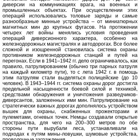
диверсии на коммуникациях врага, на военных и
промышленных объектах. При осуществлении этих
операций использовались толовые заряды и самые
разнообразные минные устройства – от миниатюрных
магнитных мин до крупных фугасов. На протяжении
четырех лет войны менялись условия проведения
операций диверсионного характера, особенно на
железнодорожных магистралях и автодорогах. Все более
сложной и изощренной становилась система охраны
противником железнодорожных станций и путей на
перегонах. Если в 1941–1942 гг. дело ограничивалось, как
правило, патрулированием (обычно три парных патруля
на каждый километр пути), то с лета 1942 г. в помощь
этим патрулям стали выделяться полицейские (до 10
человек). В 1943–1944 гг. система охраны дорог достигла
предельной насыщенности боевой силой и техникой,
средствами обнаружения и уничтожения разведчиков-
диверсантов, заложенных ими мин. Патрулирование на
стратегически важных дорогах дополнялось устройством
вышек для охраны, снабженных прожекторами и
пулеметами, огневых точек. Немцы создавали открытые
пространства, для чего на 200–300 метров по обе
стороны пути вырубали леса, устанавливали на
подходах к путям мины-ловушки, шумовые устройства,
проволочные заграждения.