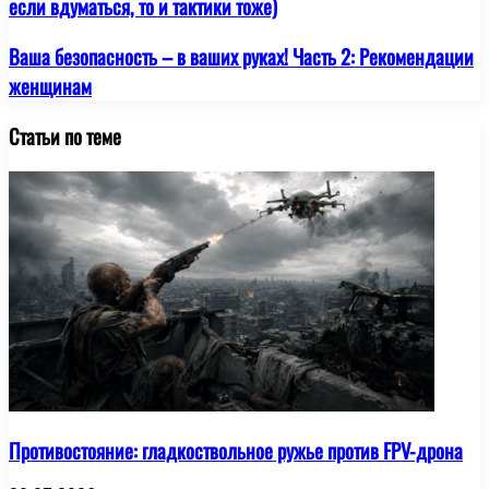
если вдуматься, то и тактики тоже)
Ваша безопасность – в ваших руках! Часть 2: Рекомендации
женщинам
Статьи по теме
Противостояние: гладкоствольное ружье против FPV-дрона