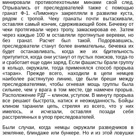
минировали противопехотными минами свой след.
Отрывались от преследователей также с помощью
гранат Ф-1. «Лимонку» закрепляли в развилке куста,
рядом с тропой. Чеку гранаты почти вытаскивали,
оставляя самый кончик, сдерживающий боек. Бечевку от
чеки протягивали через тропу, замаскировав ее. Затем
через каждые 100 м оставляли протянутые веревки, но
без гранат. Расчет был такой. Подорвавшись,
преследователи станут более внимательны, бечевка их
будет останавливать, когда же их бдительность
притупится, когда они устанут от пустых поисков, тогда-то
и сработает еще один заряд. Если фашисты брали группу
в кольцо, окружали, тогда применялся способ прорыва
«таран». Прежде всего, находили в цепи немцев
наиболее растянутую линию, где были бреши между
преследователями, чтобы огневая мощь группы была
сильнее, чем у врага в том месте, где намечен прорыв.
Расположение РДГ – клином, уступом. В минуту прорыва
все решают быстрота, натиск и неожиданность. Бойцы
клином таранили цепь, стреляя из всего, что у них
имелось, и исчезали, оставляя позади себя
расстрелянных в упор преследователей.
Были случаи, когда немцы окружали разведчиков в
землянке, блиндаже или бункере. Но и из этой ловушки