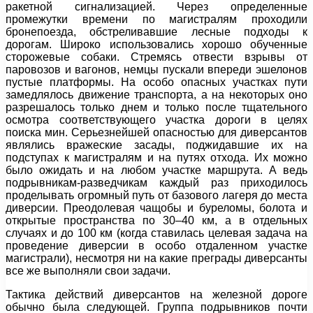
ракетной сигнализацией. Через определенные
промежутки времени по магистралям проходили
бронепоезда, обстреливавшие лесные подходы к
дорогам. Широко использовались хорошо обученные
сторожевые собаки. Стремясь отвести взрывы от
паровозов и вагонов, немцы пускали впереди эшелонов
пустые платформы. На особо опасных участках пути
замедлялось движение транспорта, а на некоторых оно
разрешалось только днем и только после тщательного
осмотра соответствующего участка дороги в целях
поиска мин. Серьезнейшей опасностью для диверсантов
являлись вражеские засады, поджидавшие их на
подступах к магистралям и на путях отхода. Их можно
было ожидать и на любом участке маршрута. А ведь
подрывникам-разведчикам каждый раз приходилось
проделывать огромный путь от базового лагеря до места
диверсии. Преодолевая чащобы и буреломы, болота и
открытые пространства по 30–40 км, а в отдельных
случаях и до 100 км (когда ставилась целевая задача на
проведение диверсии в особо отдаленном участке
магистрали), несмотря ни на какие преграды диверсанты
все же выполняли свои задачи.
Тактика действий диверсантов на железной дороге
обычно была следующей. Группа подрывников почти