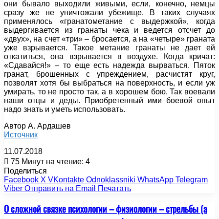
они бывало выходили живыми, если, конечно, немцы
сразу же не уничтожали убежище. В таких случаях
применялось «гранатометание с выдержкой», когда
выдергивается из гранаты чека и ведется отсчет до
«двух», на счет «три» – бросается, а на «четыре» граната
уже взрывается. Такое метание гранаты не дает ей
откатиться, она взрывается в воздухе. Когда кричат:
«Сдавайся!» – то еще есть надежда вырваться. Пяток
гранат, брошенных с упреждением, расчистят круг,
позволят хотя бы выбраться на поверхность, и если уж
умирать, то не просто так, а в хорошем бою. Так воевали
наши отцы и деды. Приобретенный ими боевой опыт
надо знать и уметь использовать.
Автор А. Ардашев
Источник
11.07.2018
75
Минут на чтение: 4
Поделиться
Facebook
X
VKontakte
Odnoklassniki
WhatsApp
Telegram
Viber
Отправить на Email
Печатать
О сложной связке психологии – физиологии – стрельбы (а