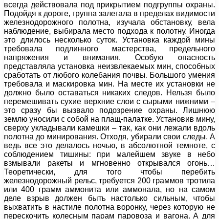
всегда действовала под прикрытием подгруппы охраны.
Подойдя к дороге, группа залегала в пределах видимости
железнодорожного полотна, изучала обстановку, вела
наблюдение, выбирала место подхода к полотну. Иногда
это длилось несколько суток. Установка каждой мины
требовала подлинного мастерства, предельного
напряжения и внимания. Особую опасность
представляла установка неизвлекаемых мин, способных
сработать от любого колебания почвы. Большого умения
требовала и маскировка мин. На месте их установки не
должно было оставаться никаких следов. Нельзя было
перемешивать сухие верхние слои с сырыми нижними –
это сразу бы вызвало подозрение охраны. Лишнюю
землю уносили с собой на плащ-палатке. Установив мину,
сверху укладывали камешки – так, как они лежали вдоль
полотна до минирования. Отходя, убирали свои следы. А
ведь все это делалось ночью, в абсолютной темноте, с
соблюдением тишины: при малейшем звуке в небо
взмывали ракеты и мгновенно открывался огонь…
Теоретически, для того чтобы перебить
железнодорожный рельс, требуется 200 граммов тротила
или 400 грамм аммонита или аммонала, но на самом
деле взрыв должен быть настолько сильным, чтобы
выхватить в настиле полотна воронку, через которую не
перескочить колесным парам паровоза и вагона. А для