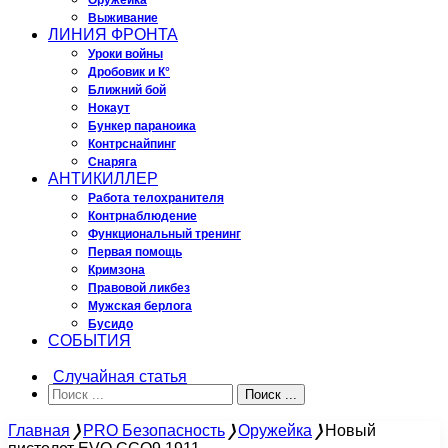
Оружейка
Выживание
ЛИНИЯ ФРОНТА
Уроки войны
Дробовик и К°
Ближний бой
Нокаут
Бункер параноика
Контрснайпинг
Снаряга
АНТИКИЛЛЕР
Работа телохранителя
Контрнаблюдение
Функциональный тренинг
Первая помощь
Кримзона
Правовой ликбез
Мужская берлога
Бусидо
СОБЫТИЯ
Случайная статья
Поиск ...
Главная
❭
PRO Безопасность
❭
Оружейка
❭
Новый