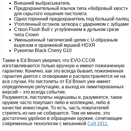
Внешний выбрасыватель
Предохранительный язычок типа «бобровый хвост»
для скрытого ношения пистолета
Односторонний предохранитель под большой палец
Утопленный останов затвора с ударником с зубцами
Ствол Flush Bull с углублением в дульном срезе
типа Crown
Уменьшенный тактический целик с U-образным
вырезом и оранжевой мушкой HDXR
Рукоятки Black Cherry G10
Также в Ed Brown уверяют, что EVO-CCO9
изготавливаются только вручную и имеют пожизненную
гарантию. Конечно, как это всегда бывает, пожизненная
гарантия дается с оговорками и распространяется не на
все случаи. Но пистолеты от Ed Brown уже имеют
определенную репутацию, а выход их лимитированных
версий – это всегда событие.
Разумеется, пистолеты недешевы и, разумеется, такое
оружие часто покупают либо в коллекцию, либо в
качестве инвестиции. То есть, часть покупателей
стрелять из них не собирается. Тем не менее, это
достаточно удобное в обращении оружие, сочетающее
современные технологии с механикой
Colt 1911.