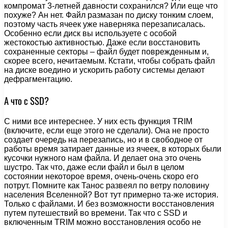
компромат 3-летней давности сохранился? Или еще что
похуже? Ан нет. Файл размазан по диску тонким слоем,
поэтому часть ячеек уже наверняка перезаписалась.
Особенно если диск вы используете с особой
жестокостью активностью. Даже если восстановить
сохраненные секторы – файл будет поврежденным и,
скорее всего, нечитаемым. Кстати, чтобы собрать файл
на диске воедино и ускорить работу системы делают
дефрагментацию.
А что с SSD?
С ними все интереснее. У них есть функция TRIM
(включите, если еще этого не сделали). Она не просто
создает очередь на перезапись, но и в свободное от
работы время затирает данные из ячеек, в которых были
кусочки нужного нам файла. И делает она это очень
шустро. Так что, даже если файл и был в целом
состоянии некоторое время, очень-очень скоро его
потрут. Помните как Танос развеял по ветру половину
населения Вселенной? Вот тут примерно та-же история.
Только с файлами. И без возможности восстановления
путем путешествий во времени. Так что с SSD и
включенным TRIM можно восстановления особо не