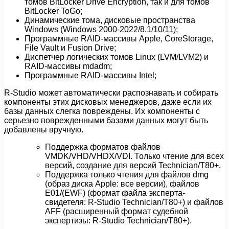
томов BitLocker Drive Encryption, так и для томов
BitLocker ToGo;
Динамические тома, дисковые пространства
Windows (Windows 2000-2022/8.1/10/11);
Программные RAID-массивы Apple, CoreStorage,
File Vault и Fusion Drive;
Диспетчер логических томов Linux (LVM/LVM2) и
RAID-массивы mdadm;
Программные RAID-массивы Intel;
R-Studio может автоматически распознавать и собирать
компоненты этих дисковых менеджеров, даже если их
базы данных слегка повреждены. Их компоненты с
серьезно поврежденными базами данных могут быть
добавлены вручную.
Поддержка форматов файлов
VMDK/VHD/VHDX/VDI. Только чтение для всех
версий, создание для версий Technician/T80+.
Поддержка только чтения для файлов dmg
(образ диска Apple: все версии), файлов
E01/(EWF) (формат файла эксперта-
свидетеля: R-Studio Technician/T80+) и файлов
AFF (расширенный формат судебной
экспертизы: R-Studio Technician/T80+).