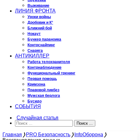
Оружейка
Выживание
ЛИНИЯ ФРОНТА
Уроки войны
Дробовик и К°
Ближний бой
Нокаут
Бункер параноика
Контрснайпинг
Снаряга
АНТИКИЛЛЕР
Работа телохранителя
Контрнаблюдение
Функциональный тренинг
Первая помощь
Кримзона
Правовой ликбез
Мужская берлога
Бусидо
СОБЫТИЯ
Случайная статья
Поиск ...
Главная
❭
PRO Безопасность
❭
InfoОборона
❭