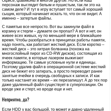
Офисе, фавиконы и многое другое. Но если наш
персонаж выглядит белым и пушистым, так ли это на
самом деле? И тут в игру вступает тот самый хороший
сыщик, который начинает искать то, что он не видит. А
именно – затертые файлы.
С памятью все непросто. Вот вы закинули файл в
корзину и стерли – думаете он пропал? А вот и нет, он
живее всех живых, ну по меньшей мере в ближайшее
время. Чтобы разобраться в принципах работы памяти,
надо понять, как работает жесткий диск. Если коротко –
жесткий диск – это хитрая болванка (похожа на
многослойный пирог из CD-RW дисков), состоящая из
ячеек памяти, в которые лазером выжигают
информацию. Те самые условные нули и единицы.
Поэтому удалив файл в операционной системе жесткий
диск не бежит его затирать, а просто переводит ранее
занятые ячейки в очередь свободных к записи. И как
только настанет их время – их перезапишут. А до тех пор
даже удаленный файл существует в суперпозиции. Он
вроде уже и стерт, но вроде еще и нет.
Неприятно, да?
Если HDD у вас большой, то может и давно удаленный