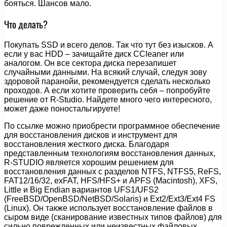
бояться. Шансов мало.
Что делать?
Покупать SSD и всего делов. Так что тут без изысков. А
если у вас HDD – зачищайте диск CCleaner или
аналогом. Он все сектора диска перезапишет
случайными данными. На всякий случай, следуя зову
здоровой паранойи, рекомендуется сделать несколько
проходов. А если хотите проверить себя – попробуйте
решение от R-Studio. Найдете много чего интересного,
может даже поностальгируете!
По ссылке можно приобрести программное обеспечение
для восстановления дисков и инструмент для
восстановления жесткого диска. Благодаря
представленным технологиям восстановления данных,
R-STUDIO является хорошим решением для
восстановления данных с разделов NTFS, NTFS5, ReFS,
FAT12/16/32, exFAT, HFS/HFS+ и APFS (Macintosh), XFS,
Little и Big Endian вариантов UFS1/UFS2
(FreeBSD/OpenBSD/NetBSD/Solaris) и Ext2/Ext3/Ext4 FS
(Linux). Он также использует восстановление файлов в
сыром виде (сканирование известных типов файлов) для
сильно поврежденных или неизвестных файловых