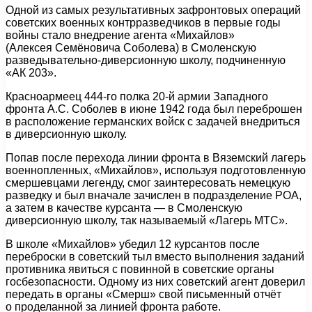
Одной из самых результативных зафронтовых операций
советских военных контрразведчиков в первые годы
войны стало внедрение агента «Михайлов»
(Алексея Семёновича Соболева) в Смоленскую
разведывательно-диверсионную школу, подчиненную
«АК 203».
Красноармеец 444-го полка 20-й армии Западного
фронта А.С. Соболев в июне 1942 года был переброшен
в расположение германских войск с задачей внедриться
в диверсионную школу.
Попав после перехода линии фронта в Вяземский лагерь
военнопленных, «Михайлов», используя подготовленную
смершевцами легенду, смог заинтересовать немецкую
разведку и был вначале зачислен в подразделение РОА,
а затем в качестве курсанта — в Смоленскую
диверсионную школу, так называемый «Лагерь МТС».
В школе «Михайлов» убедил 12 курсантов после
переброски в советский тыл вместо выполнения заданий
противника явиться с повинной в советские органы
госбезопасности. Одному из них советский агент доверил
передать в органы «Смерш» свой письменный отчёт
о проделанной за линией фронта работе.