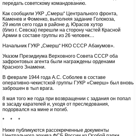
передать советскому командованию.
Как сообщили УКР „Смерш“ Центрального фронта,
Каменев и Фоменко, выполняя задание Голокоза,
29 июля сего года в районе д. Юрасов хутор
(близ г. Севска) перешли на сторону частей Красной
Армии в составе группы из 26 человек…
Начальник ГУКР „Смерш“ НКО СССР Абакумов».
Указом Президиума Верховного Совета СССР оба
зафронтовых агента были награждены орденами
Красного Знамени.
В феврале 1944 года А.С. Соболев в составе
оперативно-чекистской группы ГУКР «Смерш» был вновь
заброшен в тыл врага.
8 мая того же года при возвращении с задания он попал
в засаду карателей и, уходя от преследования,
подорвался на мине и погиб.
* * *
Ниже публикуются рассекреченные документы
Центрального архива ФСБ России из Особой папки