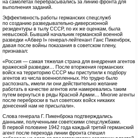
на самолетах перебрасывались за линию фронта для
выполнения заданий.
Эффективность работы германских спецслужб
по созданию разведывательно-диверсионной
резидентуры в тылу СССР, по их же оценкам, была
невысокой. Бывший начальник германской военной
разведки «Абвер I» генерал-лейтенант Ганс Пикенброк,
давая после войны показания в советском плену,
признавал:
«Россия — самая тяжелая страна для внедрения агентов
вражеской разведки… После вторжения германских
войск на территорию СССР мы приступили к подбору
агентов из числа военнопленных. Но трудно было
распознать, имели ли они действительно желание
работать в качестве агентов или намеревались таким
путем вернуться в ряды Красной Армии… Многие агенты
после переброски в тыл советских войск никаких
донесений нам не присылали».
Слова генерала Г. Пикенброка подтверждались
данными, полученными советскими спецслужбами.
В первой половине 1942 года каждый третий германский
агент после перехода линии фронта спешил