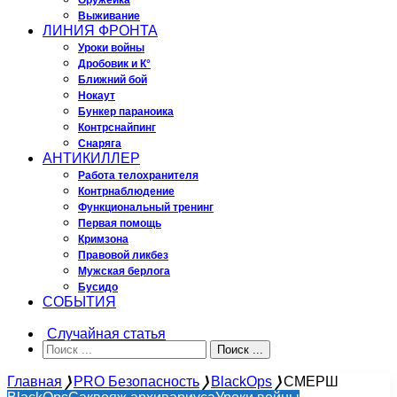
Оружейка
Выживание
ЛИНИЯ ФРОНТА
Уроки войны
Дробовик и К°
Ближний бой
Нокаут
Бункер параноика
Контрснайпинг
Снаряга
АНТИКИЛЛЕР
Работа телохранителя
Контрнаблюдение
Функциональный тренинг
Первая помощь
Кримзона
Правовой ликбез
Мужская берлога
Бусидо
СОБЫТИЯ
Случайная статья
Поиск ...
Главная
❭
PRO Безопасность
❭
BlackOps
❭
СМЕРШ