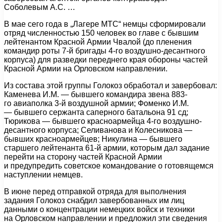
Соболевым А.С. …
В мае сего года в „Лагере МТС“ немцы сформировали
отряд численностью 150 человек во главе с бывшим
лейтенантом Красной Армии Чвалой (до пленения
командир роты 7-й бригады 4-го воздушно-десантного
корпуса) для разведки переднего края обороны частей
Красной Армии на Орловском направлении.
Из состава этой группы Голокоз обработал и завербовал:
Каменева И.М. — бывшего командира звена 883-
го авиаполка 3-й воздушной армии; Фоменко И.М.
— бывшего сержанта саперного батальона 91 сд;
Тюрикова — бывшего красноармейца 4-го воздушно-
десантного корпуса; Селиванова и Колесникова —
бывших красноармейцев; Никулина — бывшего
старшего лейтенанта 61-й армии, которым дал задание
перейти на сторону частей Красной Армии
и предупредить советское командование о готовящемся
наступлении немцев.
В июне перед отправкой отряда для выполнения
задания Голокоз снабдил завербованных им лиц
данными о концентрации немецких войск и техники
на Орловском направлении и предложил эти сведения