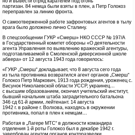
но и вывести отряд карателей под огонь
партизан. 84 немца были взяты в плен, а Петр Голокоз
переправлен за линию фронта.
О самоотверженной работе зафронтовых агентов в тылу
врага было доложено лично Сталину.
В спецсообщении ГУКР «Смерш» НКО СССР № 197/А
в Государственный комитет обороны «О деятельности
агента Управления по выявлению вражеской агентуры,
подготавливаемой в Смоленской диверсионной школе
абвера» от 12 августа 1943 года говорилось:
«ГУКР „Смерш“ докладывает, что 8 августа сего года
из тыла противника возвратился агент органов „Смерш“
Голокоз Петр Маркович, 1913 года рождения, уроженец с.
Висунок Николаевской области УССР, украинец…
с высшим образованием, окончил учительский институт,
бывший начальник штаба заградительного батальона
346 сд 61-й армии, лейтенант. 14 августа
1942 г. в районе г. Волхова, находясь в окружении
противника, попал в плен к немцам…
Работая в „Лагере МТС“ в должности командира
отделения 1-й роты Голокоз был в декабре 1942 г.
завербован агентом органов контрразведки