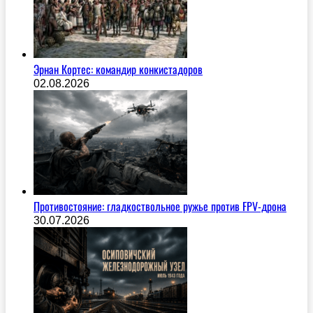
Эрнан Кортес: командир конкистадоров
02.08.2026
Противостояние: гладкоствольное ружье против FPV-дрона
30.07.2026