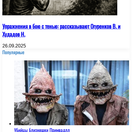
Упражнения в бою с тенью: рассказывают Огуренков В. и
Худадов Н.
26.09.2025
Популярные
Убийцы близняшки Примвадлл