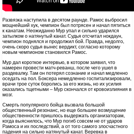
Развязка наступила в десятом раунде. Рамос выбросил
мощнейший хук, чемпион был потрясен и начал пятиться
к канатам. Неожиданно Мур упал и сильно ударился
затылком о натянутый канат. Судья отсчитал нокдаун,
чемпион поднялся и продолжил бой. Правда, недолго,
очень скоро судья вынес вердикт, согласно которому
новым чемпионом становился Рамос.
Мур дал короткое интервью, в котором заявил, что
намерен провести матч-реванш, после чего ушел в
раздевалку. Там он потерял сознание и начал медленно
оседать на пол. Боксера немедленно госпитализировали,
врачи трое суток боролись за его жизнь, но их усилия
оказались тщетными – Мур скончался от кровоизлияния в
мозг.
Смерть популярного бойца вызвала большой
общественный резонанс, но еще большее возмущение
общественности пришлось выдержать организаторам,
когда выяснилось, что Мур погиб совсем не от ударов
Рамоса и их последствий, а от того самого злосчастного
падения на сильно натянутый канат. Веревка в