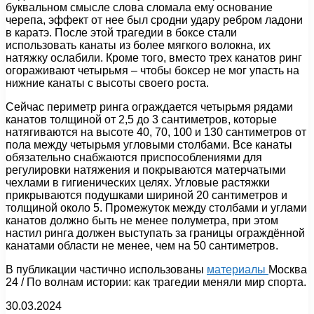
буквальном смысле слова сломала ему основание
черепа, эффект от нее был сродни удару ребром ладони
в каратэ. После этой трагедии в боксе стали
использовать канаты из более мягкого волокна, их
натяжку ослабили. Кроме того, вместо трех канатов ринг
огораживают четырьмя – чтобы боксер не мог упасть на
нижние канаты с высоты своего роста.
Сейчас периметр ринга ограждается четырьмя рядами
канатов толщиной от 2,5 до 3 сантиметров, которые
натягиваются на высоте 40, 70, 100 и 130 сантиметров от
пола между четырьмя угловыми столбами. Все канаты
обязательно снабжаются приспособлениями для
регулировки натяжения и покрываются матерчатыми
чехлами в гигиенических целях. Угловые растяжки
прикрываются подушками шириной 20 сантиметров и
толщиной около 5. Промежуток между столбами и углами
канатов должно быть не менее полуметра, при этом
настил ринга должен выступать за границы ограждённой
канатами области не менее, чем на 50 сантиметров.
В публикации частично использованы
материалы
Москва
24 / По волнам истории: как трагедии меняли мир спорта.
30.03.2024