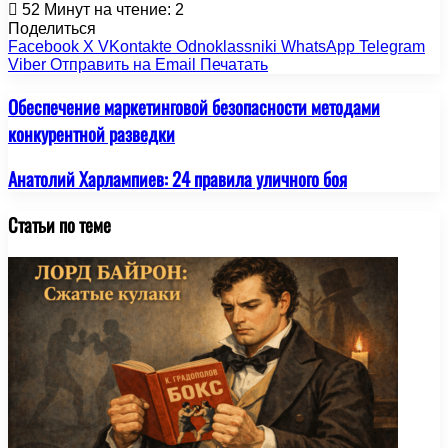
52
Минут на чтение: 2
Поделиться
Facebook
X
VKontakte
Odnoklassniki
WhatsApp
Telegram
Viber
Отправить на Email
Печатать
Обеспечение маркетинговой безопасности методами
конкурентной разведки
Анатолий Харлампиев: 24 правила уличного боя
Статьи по теме