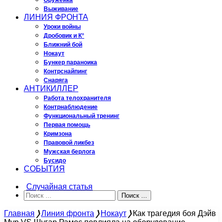
Оружейка
Выживание
ЛИНИЯ ФРОНТА
Уроки войны
Дробовик и К°
Ближний бой
Нокаут
Бункер параноика
Контрснайпинг
Снаряга
АНТИКИЛЛЕР
Работа телохранителя
Контрнаблюдение
Функциональный тренинг
Первая помощь
Кримзона
Правовой ликбез
Мужская берлога
Бусидо
СОБЫТИЯ
Случайная статья
Поиск ...
Главная
❭
Линия фронта
❭
Нокаут
❭
Как трагедия боя Дэйв