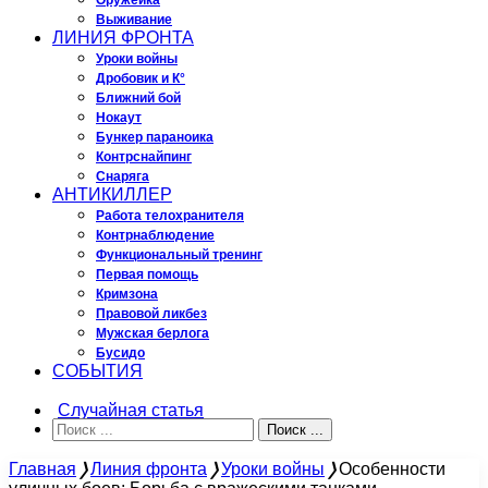
Оружейка
Выживание
ЛИНИЯ ФРОНТА
Уроки войны
Дробовик и К°
Ближний бой
Нокаут
Бункер параноика
Контрснайпинг
Снаряга
АНТИКИЛЛЕР
Работа телохранителя
Контрнаблюдение
Функциональный тренинг
Первая помощь
Кримзона
Правовой ликбез
Мужская берлога
Бусидо
СОБЫТИЯ
Случайная статья
Поиск ...
Главная
❭
Линия фронта
❭
Уроки войны
❭
Особенности