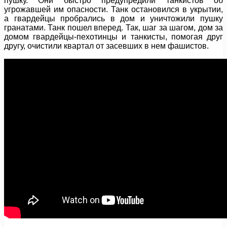
пушку. Они быстро предупредили танкистов об
угрожавшей им опасности. Танк остановился в укрытии,
а гвардейцы пробрались в дом и уничтожили пушку
гранатами. Танк пошел вперед. Так, шаг за шагом, дом за
домом гвардейцы-пехотинцы и танкисты, помогая друг
другу, очистили квартал от засевших в нем фашистов.