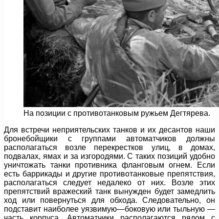
На позиции с противотанковым ружьем Дегтярева.
Для встречи неприятельских танков и их десантов наши
бронебойщики с группами автоматчиков должны
располагаться возле перекрестков улиц, в домах,
подвалах, ямах и за изгородями. С таких позиций удобно
уничтожать танки противника фланговым огнем. Если
есть баррикады и другие противотанковые препятствия,
располагаться следует недалеко от них. Возле этих
препятствий вражеский танк вынужден будет замедлить
ход или повернуться для обхода. Следовательно, он
подставит наиболее уязвимую—боковую или тыльную —
часть корпуса. Автоматчики располагаются рядом с