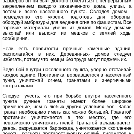
размеров он ни был, должно сочетаться с непрерывным
закреплением каждого захваченного дома, улицы, а
потом и всего населенного пункта. Овладел домом—
немедленно его укрепи, подготовь для обороны,
оборудуй амбразуры для ведения огня по фашистам. Все
горючие материалы убери из домов. Между домами
выкопай или выложи из мешков с землей ходы
сообщения.
Если есть поблизости прочные каменные здания,
располагайся в них. Деревянных- домов следует
избегать, потому что немцы без труда могут поджечь их.
Ведя бой внутри населенного пункта, упорно отстаивай
каждое здание. Противника, ворвавшегося в населенный
пункт, уничтожай огнем, гранатами и энергичными
контратаками.
Следует учесть, что при борьбе внутри населенного
пункта ручные гранаты имеют более широкое
применение, чем в любых других условиях боя. Запас
гранат необходимо иметь как можно больший. Гранатой
противник уничтожается в тех местах, где его
невозможно уничтожить пулей. Гранатой взламывается
дверь, разрушается баррикада, уничтожается скопление
пехоты, расчеты противотанковых орудий, пулеметов и