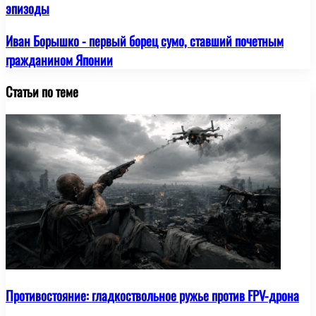
эпизоды
Иван Борышко - первый борец сумо, ставший почетным
гражданином Японии
Статьи по теме
Противостояние: гладкоствольное ружье против FPV-дрона