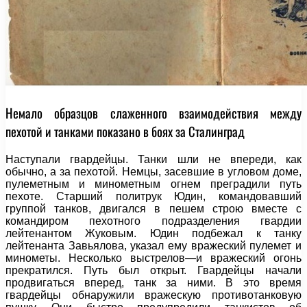
Немало образцов слаженного взаимодействия между
пехотой и танками показано в боях за Сталинград
Наступали гвардейцы. Танки шли не впереди, как
обычно, а за пехотой. Немцы, засевшие в угловом доме,
пулеметным и минометным огнем преградили путь
пехоте. Старший политрук Юдин, командовавший
группой танков, двигался в пешем строю вместе с
командиром пехотного подразделения гвардии
лейтенантом Жуковым. Юдин подбежал к танку
лейтенанта Завьялова, указал ему вражеский пулемет и
минометы. Несколько выстрелов—и вражеский огонь
прекратился. Путь был открыт. Гвардейцы начали
продвигаться вперед, танк за ними. В это время
гвардейцы обнаружили вражескую противотанковую