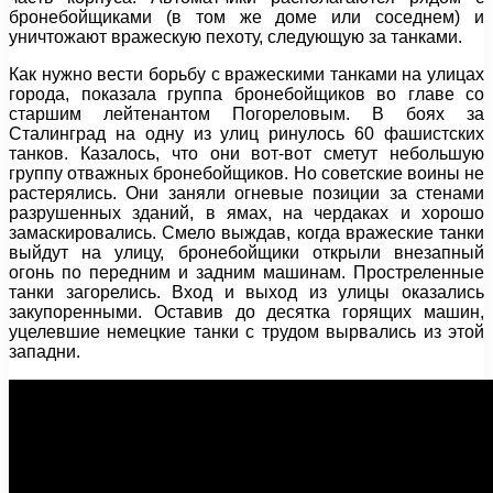
бронебойщиками (в том же доме или соседнем) и
уничтожают вражескую пехоту, следующую за танками.
Как нужно вести борьбу с вражескими танками на улицах
города, показала группа бронебойщиков во главе со
старшим лейтенантом Погореловым. В боях за
Сталинград на одну из улиц ринулось 60 фашистских
танков. Казалось, что они вот-вот сметут небольшую
группу отважных бронебойщиков. Но советские воины не
растерялись. Они заняли огневые позиции за стенами
разрушенных зданий, в ямах, на чердаках и хорошо
замаскировались. Смело выждав, когда вражеские танки
выйдут на улицу, бронебойщики открыли внезапный
огонь по передним и задним машинам. Простреленные
танки загорелись. Вход и выход из улицы оказались
закупоренными. Оставив до десятка горящих машин,
уцелевшие немецкие танки с трудом вырвались из этой
западни.