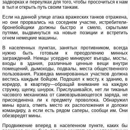
задворках и переулках для того, чтобы просочиться к нам
в тыл и открыть путь своим танкам.
Если на данной улице атака вражеских танков отражена,
но они прорвались на соседнем участке, истребители-
бронебойщики должны быстро и смело, скрытыми
путями, выдвинуться на новые позиции и встретить
огнем немецкие машины.
В населенных пунктах, занятых противником, всегда
нужно быть готовым к преодолению минных
заграждений. Немцы усердно минируют въезды, мосты,
входы в здания, различные ценные вещи внутри
помещений, дымоходы, подвалы, места общественного
пользования. Разведка минированных участков должна
вестись каждым бойцом. Подошел к мосту, к зданию, в
коридор, в квартиру—обращай внимание на каждую
стружку, щепку, шнурок. Прислушивайся, нет ли тиканья
часового механизма от самовзрывающегося заряда, не
присоединена ли к предмету проволока. Обнаружил
мины врага, отметь место их расположения и доложи
командиру, а если есть рядом саперы, сообщи им. Они
обезвредят мины.
Продвижение вперед в населенном пункте, каких бы