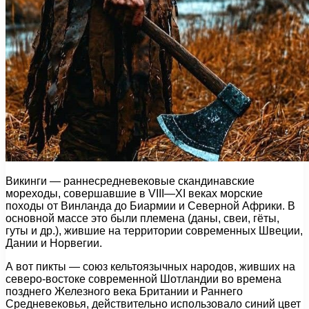
Викинги — раннесредневековые скандинавские
мореходы, совершавшие в VIII—XI веках морские
походы от Винланда до Биармии и Северной Африки. В
основной массе это были племена (даны, свеи, гёты,
гуты и др.), жившие на территории современных Швеции,
Дании и Норвегии.
А вот пикты — союз кельтоязычных народов, живших на
северо-востоке современной Шотландии во времена
позднего Железного века Британии и Раннего
Средневековья, действительно использовало синий цвет