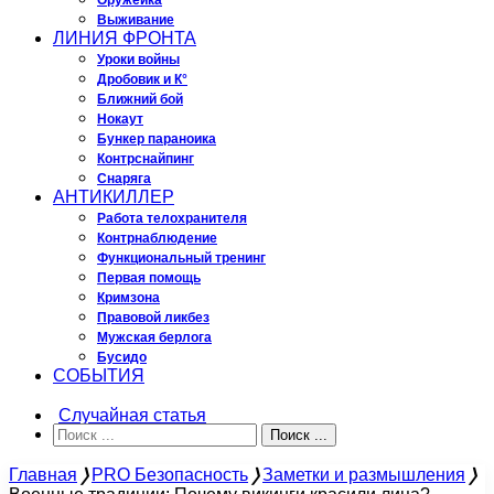
Оружейка
Выживание
ЛИНИЯ ФРОНТА
Уроки войны
Дробовик и К°
Ближний бой
Нокаут
Бункер параноика
Контрснайпинг
Снаряга
АНТИКИЛЛЕР
Работа телохранителя
Контрнаблюдение
Функциональный тренинг
Первая помощь
Кримзона
Правовой ликбез
Мужская берлога
Бусидо
СОБЫТИЯ
Случайная статья
Поиск ...
Главная
❭
PRO Безопасность
❭
Заметки и размышления
❭