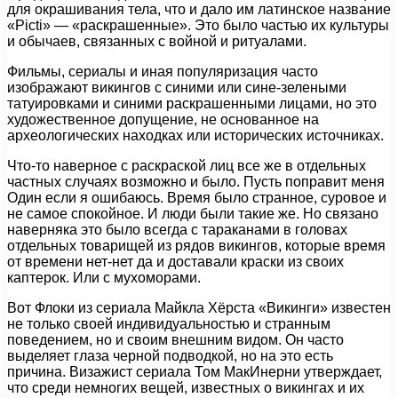
для окрашивания тела, что и дало им латинское название
«Picti» — «раскрашенные». Это было частью их культуры
и обычаев, связанных с войной и ритуалами.
Фильмы, сериалы и иная популяризация часто
изображают викингов с синими или сине-зелеными
татуировками и синими раскрашенными лицами, но это
художественное допущение, не основанное на
археологических находках или исторических источниках.
Что-то наверное с раскраской лиц все же в отдельных
частных случаях возможно и было. Пусть поправит меня
Один если я ошибаюсь. Время было странное, суровое и
не самое спокойное. И люди были такие же. Но связано
наверняка это было всегда с тараканами в головах
отдельных товарищей из рядов викингов, которые время
от времени нет-нет да и доставали краски из своих
каптерок. Или с мухоморами.
Вот Флоки из сериала Майкла Хёрста «Викинги» известен
не только своей индивидуальностью и странным
поведением, но и своим внешним видом. Он часто
выделяет глаза черной подводкой, но на это есть
причина. Визажист сериала Том МакИнерни утверждает,
что среди немногих вещей, известных о викингах и их