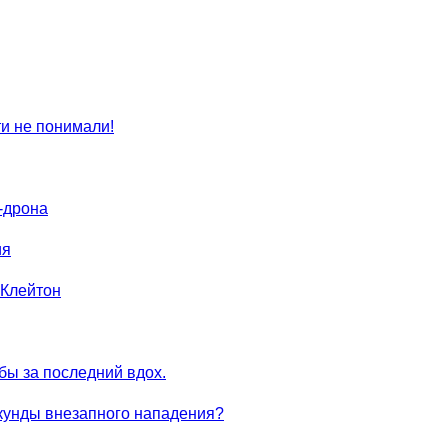
ти не понимали!
-дрона
ия
 Клейтон
ы за последний вдох.
екунды внезапного нападения?