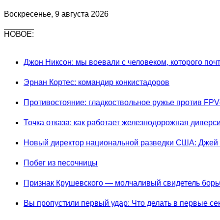
Воскресенье, 9 августа 2026
НОВОЕ:
Джон Никсон: мы воевали с человеком, которого поч
Эрнан Кортес: командир конкистадоров
Противостояние: гладкоствольное ружье против FPV
Точка отказа: как работает железнодорожная диверс
Новый директор национальной разведки США: Джей
Побег из песочницы
Признак Крушевского — молчаливый свидетель борьб
Вы пропустили первый удар: Что делать в первые с