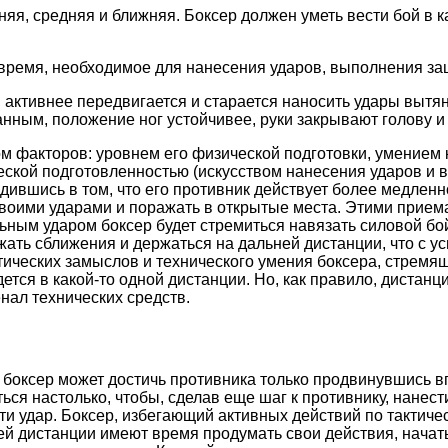
яя, средняя и ближняя. Боксер должен уметь вести бой в к
время, необходимое для нанесения ударов, выполнения защ
 активнее передвигается и старается наносить удары вытя
анным, положение ног устойчивее, руки закрывают голову и
м факторов: уровнем его физической подготовки, умением 
еской подготовленностью (искусством нанесения ударов и 
убедившись в том, что его противник действует более медлен
своими ударами и поражать в открытые места. Этими приема
ым ударом боксер будет стремиться навязать силовой бой 
ть сближения и держаться на дальней дистанции, что с усп
тических замыслов и технического умения боксера, стремящ
едется в какой-то одной дистанции. Но, как правило, дистан
нал технических средств.
 боксер может достичь противника только продвинувшись в
ться настолько, чтобы, сделав еще шаг к противнику, нанест
ести удар. Боксер, избегающий активных действий по такт
ей дистанции имеют время продумать свои действия, начать а