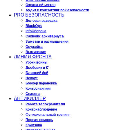
Охрана объектов
Аудит и консалтинг по безопасности
PRO БЕЗОПАСНОСТЬ
Деловая разведка
BlackOps
InfoОборона
Саквояж архивариуса
Заметки и размышления
Оружейка
Выживание
ЛИНИЯ ФРОНТА
Уроки войны
Дробовик и К°
Ближний бой
Нокаут
Бункер параноика
Контрснайпинг
Снаряга
АНТИКИЛЛЕР
Работа телохранителя
Контрнаблюдение
Функциональный тренинг
Первая помощь
Кримзона