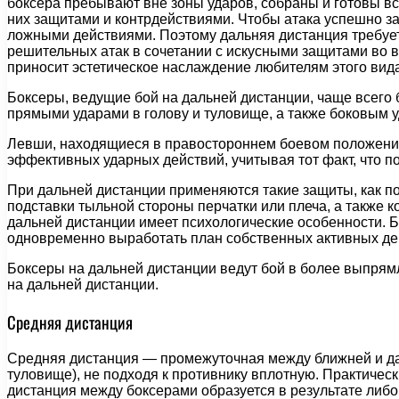
боксера пребывают вне зоны ударов, собраны и готовы вс
них защитами и контрдействиями. Чтобы атака успешно за
ложными действиями. Поэтому дальняя дистанция требует
решительных атак в сочетании с искусными защитами во 
приносит эстетическое наслаждение любителям этого вида
Боксеры, ведущие бой на дальней дистанции, чаще всего
прямыми ударами в голову и туловище, а также боковым у
Левши, находящиеся в правостороннем боевом положении
эффективных ударных действий, учитывая тот факт, что 
При дальней дистанции применяются такие защиты, как по
подставки тыльной стороны перчатки или плеча, а также к
дальней дистанции имеет психологические особенности. 
одновременно выработать план собственных активных дей
Боксеры на дальней дистанции ведут бой в более выпрям
на дальней дистанции.
Средняя дистанция
Средняя дистанция — промежуточная между ближней и дал
туловище), не подходя к противнику вплотную. Практиче
дистанция между боксерами образуется в результате либо 