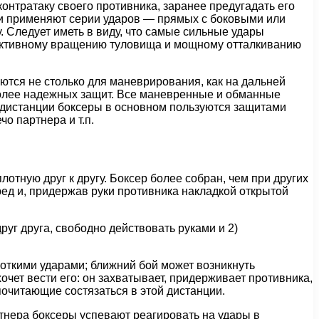
онтратаку своего противника, заранее предугадать его
ни применяют серии ударов — прямых с боковыми или
. Следует иметь в виду, что самые сильные удары
ффективному вращению туловища и мощному отталкиванию
ются не столько для маневрирования, как на дальней
более надежных защит. Все маневренные и обманные
 дистанции боксеры в основном пользуются защитами
о партнера и т.п.
отную друг к другу. Боксер более собран, чем при других
ред и, придержав руки противника накладкой открытой
руг друга, свободно действовать руками и 2)
откими ударами; ближний бой может возникнуть
очет вести его: он захватывает, придерживает противника,
почитающие состязаться в этой дистанции.
ртнера боксеры успевают реагировать на удары в