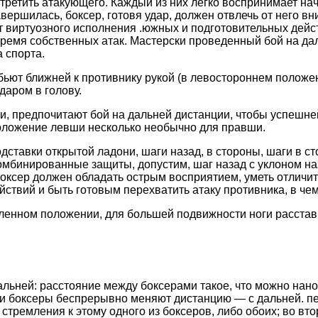
третить атакующего. Каждый из них легко воспринимает на
вершилась, боксер, готовя удар, должен отвлечь от него 
 виртуозного исполнения .южных и подготовительных дейс
время собственных атак. Мастерски проведенный бой на да
 спорта.
 бьют ближней к противнику рукой (в левостороннем полож
даром в голову.
, предпочитают бой на дальней дистанции, чтобы успешне
положение левши несколько необычно для правши.
дставки открытой ладони, шаги назад, в стороны, шаги в с
омбинированные защиты, допустим, шаг назад с уклоном наз
Боксер должен обладать острым восприятием, уметь отличи
ствий и быть готовым перехватить атаку противника, в че
ленном положении, для большей подвижности ноги расстав
ьней: расстояние между боксерами такое, что можно нанос
ски боксеры беспрерывно меняют дистанцию — с дальней. п
стремления к этому одного из боксеров, либо обоих; во вт