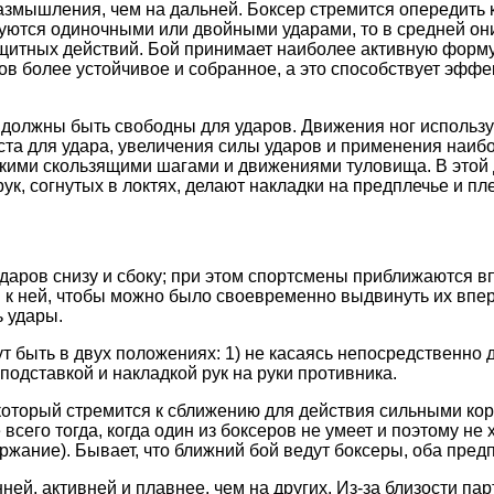
змышления, чем на дальней. Боксер стремится опередить к
зуются одиночными или двойными ударами, то в средней о
защитных действий. Бой принимает наиболее активную форму
еров более устойчивое и собранное, а это способствует э
 должны быть свободны для ударов. Движения ног использу
еста для удара, увеличения силы ударов и применения наи
ткими скользящими шагами и движениями туловища. В этой
к, согнутых в локтях, делают накладки на предплечье и плеч
аров снизу и сбоку; при этом спортсмены приближаются впл
ы к ней, чтобы можно было своевременно выдвинуть их впе
 удары.
т быть в двух положениях: 1) не касаясь непосредственно д
 подставкой и накладкой рук на руки противника.
который стремится к сближению для действия сильными кор
его тогда, когда один из боксеров не умеет и поэтому не х
ржание). Бывает, что ближний бой ведут боксеры, оба пред
ей, активней и плавнее, чем на других. Из-за близости па