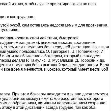
аждой из них, чтобы лучше ориентироваться во всех
ит и контрударов.
нутой рукой, сам оставаясь недосягаемым для противника.
 туловище.
координировать свои действия, быстротой,
владением защитами), психологическим состоянием,
но, стремится к ведению боя в средней дистанции; вызывая
ми умело пользовались О. Григорьев, В. Попенченко, И.
и идти на сближение с боксером, который не владеет
ехом делали Р. Тамулис, В. Мусалимов, Д. Торосян и др.
егося к ведению боя в выгодной для него дистанции. Если
ции все время меняются, и боксер, который умеет вести бой
перед. При этом боксеры находятся или вне досягаемости
и удар, или же между ними такое расстояние, с которого
ическим соображениям, активным передвижением сохраняет
таку в этой дистанции всегда труднее, так как оба