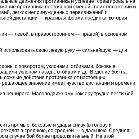
чальные движения противника и успевает среагировать на
внимание противника постоянной сменой своих положений и
твий, легких непринужденных передвижений и
льней дистанции — красивая форма поединка, которая
ении — левой, в правостороннем — правой) в основном
й использовать свою левую руку — сильнейшую — для
тороны с поворотом, уклонами, отбивами, боковые
ад или уклоном назад с отбивом и др. Ведение боя на
ть ложные действия противника от настоящих,
м решающее значение имеет чувство дистанции и времени.
ив нешироко. Малоподвижному боксеру трудно вести бой
ить прямые, боковые и удары снизу (в голову и
ереходят в среднюю, со средней — в дальнюю. Средняя
ором случае бой более продолжительный. На этой