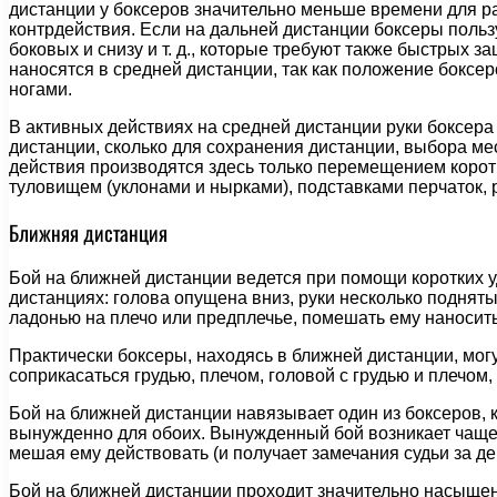
дистанции у боксеров значительно меньше времени для ра
контрдействия. Если на дальней дистанции боксеры поль
боковых и снизу и т. д., которые требуют также быстрых 
наносятся в средней дистанции, так как положение бокс
ногами.
В активных действиях на средней дистанции руки боксера
дистанции, сколько для сохранения дистанции, выбора м
действия производятся здесь только перемещением коро
туловищем (уклонами и нырками), подставками перчаток, ру
Ближняя дистанция
Бой на ближней дистанции ведется при помощи коротких уд
дистанциях: голова опущена вниз, руки несколько поднят
ладонью на плечо или предплечье, помешать ему наносить
Практически боксеры, находясь в ближней дистанции, могу
соприкасаться грудью, плечом, головой с грудью и плечом,
Бой на ближней дистанции навязывает один из боксеров, 
вынужденно для обоих. Вынужденный бой возникает чаще вс
мешая ему действовать (и получает замечания судьи за де
Бой на ближней дистанции проходит значительно насыщенн