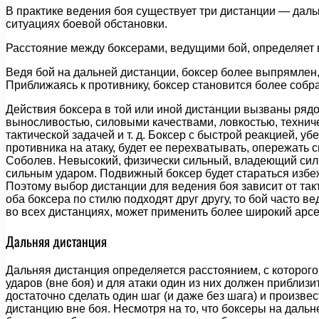
В практике ведения боя существует три дистанции — дальн
ситуациях боевой обстановки.
Расстояние между боксерами, ведущими бой, определяет 
Ведя бой на дальней дистанции, боксер более выпрямлен,
Приближаясь к противнику, боксер становится более собр
Действия боксера в той или иной дистанции вызваны рядо
выносливостью, силовыми качествами, ловкостью, технич
тактической задачей и т. д. Боксер с быстрой реакцией, 
противника на атаку, будет ее перехватывать, опережать 
Соболев. Невысокий, физически сильный, владеющий сильн
сильным ударом. Подвижный боксер будет стараться избежа
Поэтому выбор дистанции для ведения боя зависит от так
оба боксера по стилю подходят друг другу, то бой часто в
во всех дистанциях, может применить более широкий арсе
Дальняя дистанция
Дальняя дистанция определяется расстоянием, с которого
ударов (вне боя) и для атаки один из них должен приблизи
достаточно сделать один шаг (и даже без шага) и произв
дистанцию вне боя. Несмотря на то, что боксеры на дальн