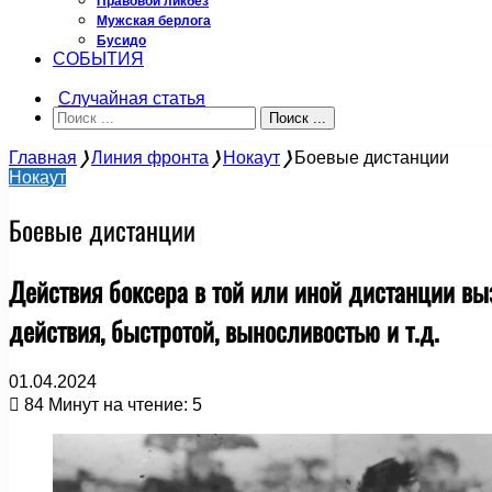
Правовой ликбез
Мужская берлога
Бусидо
СОБЫТИЯ
Случайная статья
Поиск ...
Главная
❭
Линия фронта
❭
Нокаут
❭
Боевые дистанции
Нокаут
Боевые дистанции
Действия боксера в той или иной дистанции вы
действия, быстротой, выносливостью и т.д.
01.04.2024
84
Минут на чтение: 5